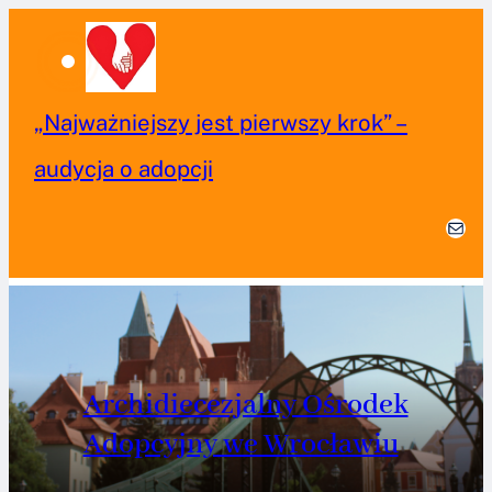
PRZEJDŹ
DO
TREŚCI
„Najważniejszy jest pierwszy krok” –
audycja o adopcji
MAIL
Archidiecezjalny Ośrodek
Adopcyjny we Wrocławiu