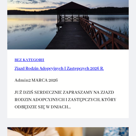
BEZ KATEGORII
Zjazd Rodzin Adopcyjnych I Zastępczych 2026 R.
Admin
2 MARCA 2026
JUŻ DZIŚ SERDECZNIE ZAPRASZAMY NA ZJAZD
RODZIN ADOPCYJNYCH I ZASTĘPCZYCH, KTÓRY
ODBĘDZIE SIĘ W DNIACH…