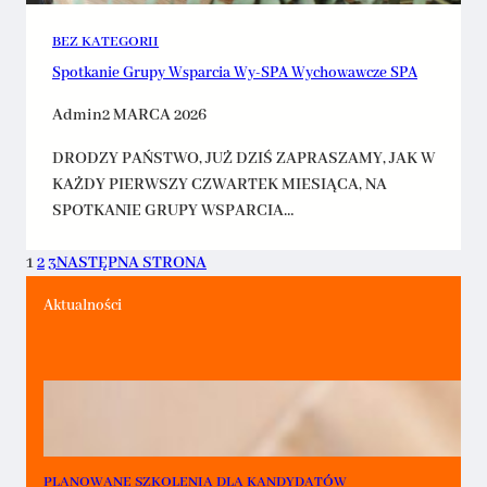
BEZ KATEGORII
Spotkanie Grupy Wsparcia Wy-SPA Wychowawcze SPA
Admin
2 MARCA 2026
DRODZY PAŃSTWO, JUŻ DZIŚ ZAPRASZAMY, JAK W
KAŻDY PIERWSZY CZWARTEK MIESIĄCA, NA
SPOTKANIE GRUPY WSPARCIA…
1
2
3
NASTĘPNA STRONA
Aktualności
PLANOWANE SZKOLENIA DLA KANDYDATÓW