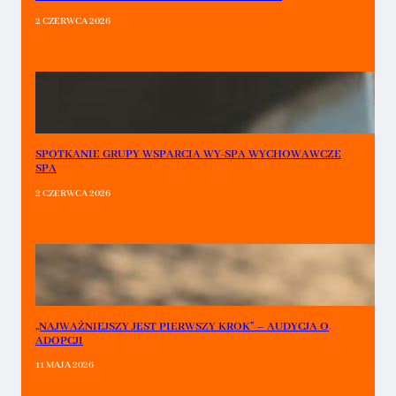
2 CZERWCA 2026
SPOTKANIE GRUPY WSPARCIA WY-SPA WYCHOWAWCZE
SPA
2 CZERWCA 2026
„NAJWAŻNIEJSZY JEST PIERWSZY KROK” – AUDYCJA O
ADOPCJI
11 MAJA 2026