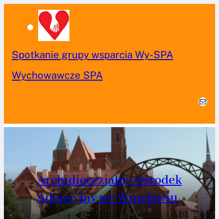
PRZEJDŹ
DO
TREŚCI
„Najważniejszy jest pierwszy krok” –
audycja o adopcji
MAIL
Archidiecezjalny Ośrodek
Adopcyjny we Wrocławiu