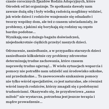
czasie corocznych Zjazdów Rodzin Adopcyjnych, które
Ośrodek od lat organizuje. Te spotkania dawały nam
zawsze dużą siłę i były wielką radością mogliśmy widzieć,
jak wiele dzieci i rodziców wzajemnie się odnalazło i
tworzy wspólny dom, ale też z czasem uświadamiały, że
problemy, z jakimi się borykają się rodziny są często
bardzo podobne…
Wynikają one z dużego bagażu doświadczeń,
niejednokrotnie ciężkich przeżyć naszych dzieci.
Odrzucenie, zaniedbanie, a w przypadku starszych dzieci
zaniedbanie kilkuletnie czy problemy zdrowotne
determinują trudne zachowania, które czasem
naprawdę trudno ogarnąć… W wielu sytuacjach wsparcia i
pomocy nie potrafiło nam udzielić ani środowisko szkolne,
ani przedszkolne… To zaowocowało szukaniem pomocy
nie tylko wśród specjalistów, co jest naturalne, ale również
wśród innych rodziców, którzy zmagali się z podobnymi
trudnościami. Okazywało się, że przysłowiowa „sama
miłość” nie wystarcza, potrzebna jest jeszcze terapia i
mądre prowadzenie…