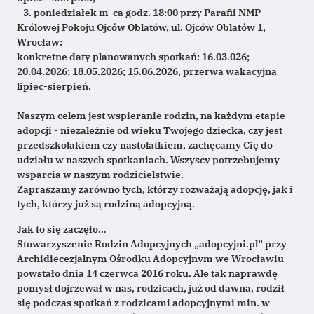
- 3. poniedziałek m-ca godz. 18:00 przy Parafii NMP 
Królowej Pokoju Ojców Oblatów, ul. Ojców Oblatów 1, 
Wrocław:
konkretne daty planowanych spotkań: 16.03.026; 
20.04.2026; 18.05.2026; 15.06.2026, przerwa wakacyjna 
lipiec-sierpień.
Naszym celem jest wspieranie rodzin, na każdym etapie 
adopcji - niezależnie od wieku Twojego dziecka, czy jest 
przedszkolakiem czy nastolatkiem, zachęcamy Cię do 
udziału w naszych spotkaniach. Wszyscy potrzebujemy 
wsparcia w naszym rodzicielstwie.
Zapraszamy zarówno tych, którzy rozważają adopcję, jak i 
tych, którzy już są rodziną adopcyjną.
Jak to się zaczęło…
Stowarzyszenie Rodzin Adopcyjnych „adopcyjni.pl” przy
Archidiecezjalnym Ośrodku Adopcyjnym we Wrocławiu
powstało dnia 14 czerwca 2016 roku. Ale tak naprawdę
pomysł dojrzewał w nas, rodzicach, już od dawna, rodził
się podczas spotkań z rodzicami adopcyjnymi min. w