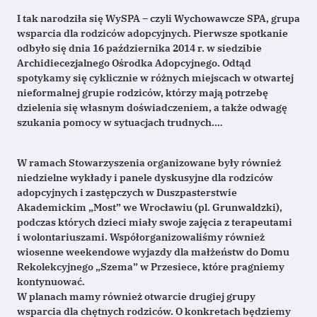
I tak narodziła się WySPA – czyli Wychowawcze SPA, grupa
wsparcia dla rodziców adopcyjnych. Pierwsze spotkanie
odbyło się dnia 16 października 2014 r. w siedzibie
Archidiecezjalnego Ośrodka Adopcyjnego. Odtąd
spotykamy się cyklicznie w różnych miejscach w otwartej
nieformalnej grupie rodziców, którzy mają potrzebę
dzielenia się własnym doświadczeniem, a także odwagę
szukania pomocy w sytuacjach trudnych.…
W ramach Stowarzyszenia organizowane były również
niedzielne wykłady i panele dyskusyjne dla rodziców
adopcyjnych i zastępczych w Duszpasterstwie
Akademickim „Most” we Wrocławiu (pl. Grunwaldzki),
podczas których dzieci miały swoje zajęcia z terapeutami
i wolontariuszami. Współorganizowaliśmy również
wiosenne weekendowe wyjazdy dla małżeństw do Domu
Rekolekcyjnego „Szema” w Przesiece, które pragniemy
kontynuować.
W planach mamy również otwarcie drugiej grupy
wsparcia dla chętnych rodziców. O konkretach będziemy