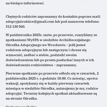
na bieżąco informować.
Chętnych rodziców zapraszamy do kontaktu poprzez mail:
adopcyjnirodzice@gmail.com lub pod numerem telefonu:
512 130 560.
W październiku 2025r. znów, po przerwie, ruszyliśmy ze
spotkaniami WySPA w siedzibie Archidiecezjalnego
Ośrodka Adopcyjnego we Wrocławiu – jeśli jesteś
rodzicem adopcyjnym lub zastępczym i chcesz się
wzmocnić, zadbać o siebie, podzielić swoim
doświadczeniem lub po prostu posłuchać innych w ich
doświadczeniu rodzicielstwa – zapraszamy.
Pierwsze spotkanie po przerwie odbyło się w czwartek, 2
października 2025 r. o godzinie 18.00. Co miesiąc, oprócz
wakacji, spotykamy się w każdy pierwszy czwartek
miesiąca w siedzibie Ośrodka, animujemy je my, rodzice
adopcyjni. Terminy kolejnych spotkań aktualizowane są
na stronie Ośrodka.
Czekamy na Ciebie.