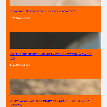
PLANOWANE SZKOLENIA DLA KANDYDATÓW
2 CZERWCA 2026
SPOTKANIE GRUPY WSPARCIA WY-SPA WYCHOWAWCZE
SPA
2 CZERWCA 2026
„NAJWAŻNIEJSZY JEST PIERWSZY KROK” – AUDYCJA O
ADOPCJI