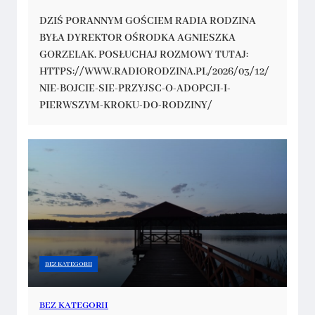
DZIŚ PORANNYM GOŚCIEM RADIA RODZINA
BYŁA DYREKTOR OŚRODKA AGNIESZKA
GORZELAK. POSŁUCHAJ ROZMOWY TUTAJ:
HTTPS://WWW.RADIORODZINA.PL/2026/03/12/
NIE-BOJCIE-SIE-PRZYJSC-O-ADOPCJI-I-
PIERWSZYM-KROKU-DO-RODZINY/
BEZ KATEGORII
BEZ KATEGORII