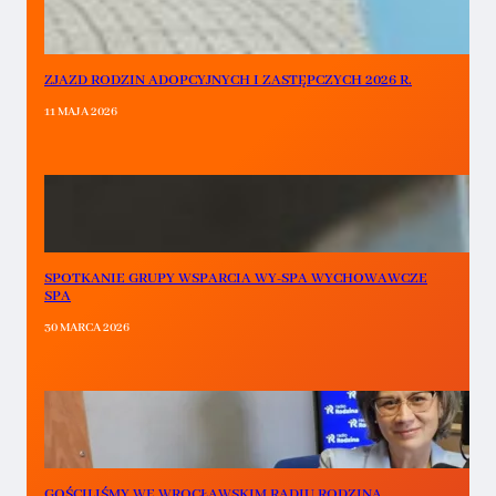
ZJAZD RODZIN ADOPCYJNYCH I ZASTĘPCZYCH 2026 R.
11 MAJA 2026
SPOTKANIE GRUPY WSPARCIA WY-SPA WYCHOWAWCZE
SPA
30 MARCA 2026
GOŚCILIŚMY WE WROCŁAWSKIM RADIU RODZINA