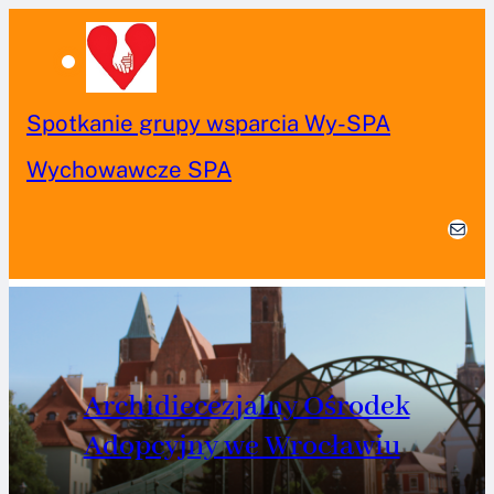
PRZEJDŹ
DO
TREŚCI
„Najważniejszy jest pierwszy krok” –
audycja o adopcji
MAIL
Archidiecezjalny Ośrodek
Adopcyjny we Wrocławiu