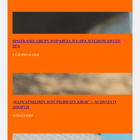
SPOTKANIE GRUPY WSPARCIA WY-SPA WYCHOWAWCZE
SPA
2 CZERWCA 2026
„NAJWAŻNIEJSZY JEST PIERWSZY KROK” – AUDYCJA O
ADOPCJI
11 MAJA 2026