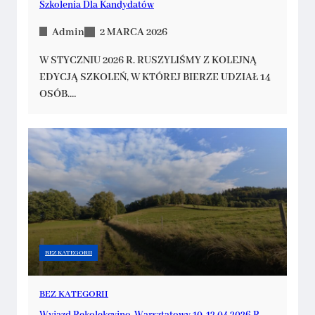
Szkolenia Dla Kandydatów
Admin
2 MARCA 2026
W STYCZNIU 2026 R. RUSZYLIŚMY Z KOLEJNĄ
EDYCJĄ SZKOLEŃ, W KTÓREJ BIERZE UDZIAŁ 14
OSÓB.…
BEZ KATEGORII
BEZ KATEGORII
Wyjazd Rekolekcyjno-Warsztatowy 10-12.04.2026 R.