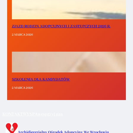
ZJAZD RODZIN ADOPCYJNYCH I ZASTĘPCZYCH 2026 R.
2 MARCA 2026
SZKOLENIA DLA KANDYDATÓW
2 MARCA 2026
KONTAKT
WYSPA
wesprzyj nas
Archidiecezjalny Ośrodek Adopcyjny We Wrocławiu