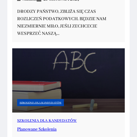
DRODZY PAŃSTWO, ZBLIŻA SIĘ CZAS
ROZLICZEŃ PODATKOWYCH. BĘDZIE NAM
NIEZMIERNIE MIŁO, JEŚLI ZECHCECIE
WESPRZEĆ NASZĄ…
SZKOLENIA DLA KANDYDATÓW
SZKOLENIA DLA KANDYDATÓW
Planowane Szkolenia