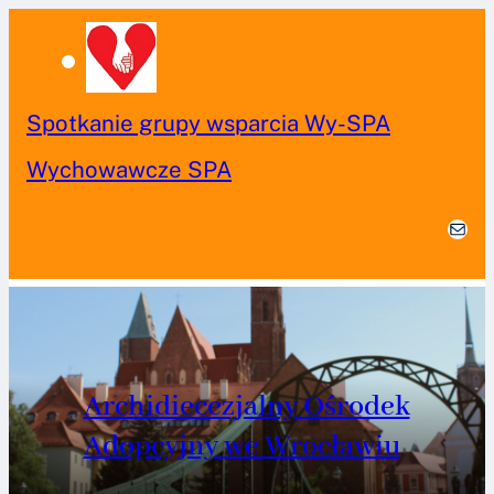
PRZEJDŹ
DO
TREŚCI
Spotkanie grupy wsparcia Wy-SPA
„N
Wychowawcze SPA
au
MAIL
Archidiecezjalny Ośrodek
Adopcyjny we Wrocławiu