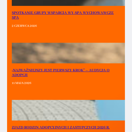
SPOTKANIE GRUPY WSPARCIA WY-SPA WYCHOWAWCZE
SPA
2 CZERWCA 2026
„NAJWAŻNIEJSZY JEST PIERWSZY KROK” – AUDYCJA O
ADOPCJI
11 MAJA 2026
ZJAZD RODZIN ADOPCYJNYCH I ZASTĘPCZYCH 2026 R.